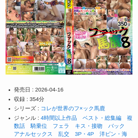
発売日 : 2026-04-16
収録 : 354分
シリーズ :
コレが世界のフ×ック馬鹿
ジャンル :
4時間以上作品
ベスト・総集編
複
数話
騎乗位
フェラ
キス・接吻
バック
アナルセックス
乱交
3P・4P
洋ピン・海