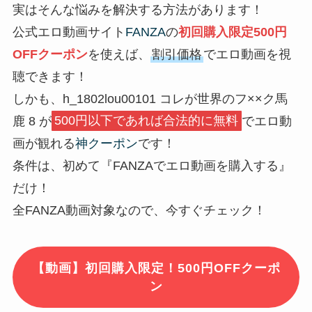
実はそんな悩みを解決する方法があります！
公式エロ動画サイト
FANZA
の
初回購入限定500円
OFFクーポン
を使えば、
割引価格
でエロ動画を視
聴できます！
しかも、h_1802lou00101 コレが世界のフ××ク馬
鹿 8 が
500円以下であれば合法的に無料
でエロ動
画が観れる
神クーポン
です！
条件は、初めて『FANZAでエロ動画を購入する』
だけ！
全FANZA動画対象なので、今すぐチェック！
【動画】初回購入限定！500円OFFクーポ
ン