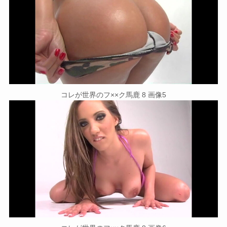
コレが世界のフ××ク馬鹿 8 画像5