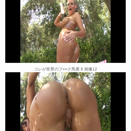
コレが世界のフ××ク馬鹿 8 画像12