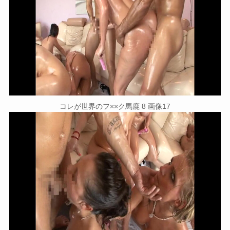
コレが世界のフ××ク馬鹿 8 画像17