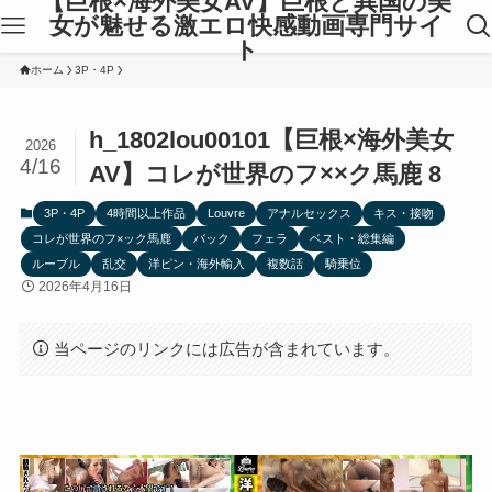
【巨根×海外美女AV】巨根と異国の美
女が魅せる激エロ快感動画専門サイ
ト
ホーム
3P・4P
h_1802lou00101【巨根×海外美女
2026
4/16
AV】コレが世界のフ××ク馬鹿 8
3P・4P
4時間以上作品
Louvre
アナルセックス
キス・接吻
コレが世界のフ×ック馬鹿
バック
フェラ
ベスト・総集編
ルーブル
乱交
洋ピン・海外輸入
複数話
騎乗位
2026年4月16日
当ページのリンクには広告が含まれています。