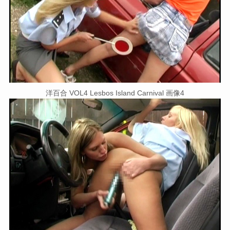
洋百合 VOL4 Lesbos Island Carnival 画像4