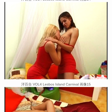
洋百合 VOL4 Lesbos Island Carnival 画像15