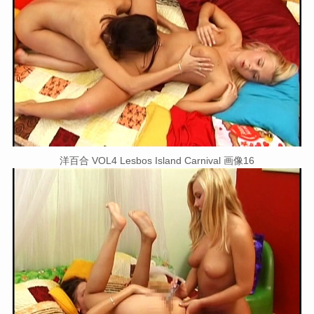
洋百合 VOL4 Lesbos Island Carnival 画像16