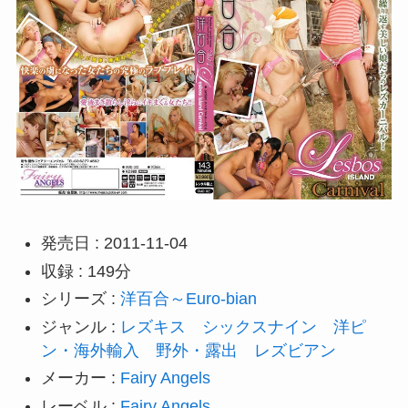
発売日 : 2011-11-04
収録 : 149分
シリーズ :
洋百合～Euro-bian
ジャンル :
レズキス
シックスナイン
洋ピ
ン・海外輸入
野外・露出
レズビアン
メーカー :
Fairy Angels
レーベル :
Fairy Angels