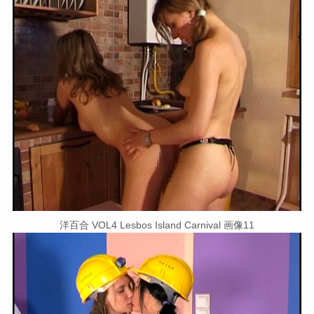
洋百合 VOL4 Lesbos Island Carnival 画像11