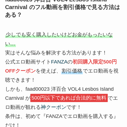
Carnival のフル動画を割引価格で見る方法は
ある？
少しでも安く購入したいけどお金がもったいな
い…
実はそんな悩みを解決する方法があります！
公式エロ動画サイト
FANZA
の
初回購入限定500円
OFFクーポン
を使えば、
割引価格
でエロ動画を視
聴できます！
しかも、faad00023 洋百合 VOL4 Lesbos Island
Carnival が
500円以下であれば合法的に無料
でエ
ロ動画が観れる
神クーポン
です！
条件は、初めて『FANZAでエロ動画を購入する』
だけ！