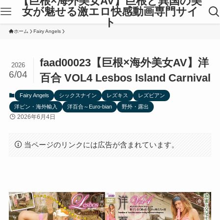
【巨根×海外美女AV】巨根と異国の美
女が魅せる激エロ快感動画専門サイ
ト
ホーム
Fairy Angels
faad00023【巨根×海外美女AV】洋
2026
6/04
百合 VOL4 Lesbos Island Carnival
Fairy Angels
シックスナイン
レズキス
レズビアン
洋ピン・海外輸入
洋百合～Euro-bian
野外・露出
2026年6月4日
当ページのリンクには広告が含まれています。