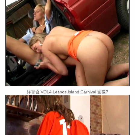
洋百合 VOL4 Lesbos Island Carnival 画像7