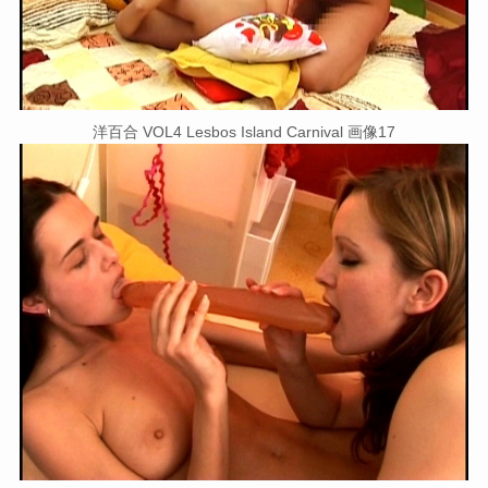
洋百合 VOL4 Lesbos Island Carnival 画像17