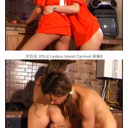
洋百合 VOL4 Lesbos Island Carnival 画像8