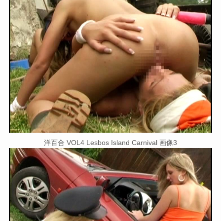
洋百合 VOL4 Lesbos Island Carnival 画像3